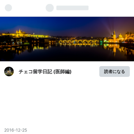
チェコ留学日記 (医師編)
読者になる
2016
-
12
-
25