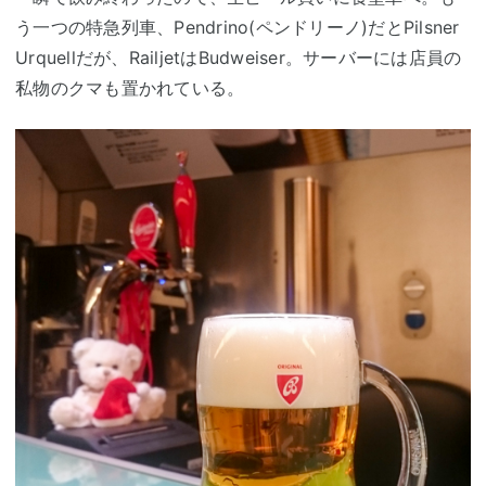
う一つの特急列車、Pendrino(ペンドリーノ)だとPilsner
Urquellだが、RailjetはBudweiser。サーバーには店員の
私物のクマも置かれている。